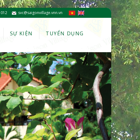
 012
svc@saigonvillage.vnn.vn
SỰ KIỆN
TUYỂN DỤNG