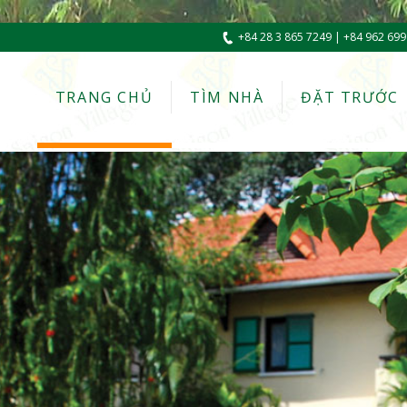
+84 28 3 865 7249 | +84 962 699
TRANG CHỦ
TÌM NHÀ
ĐẶT TRƯỚC