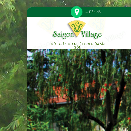
← Bản đồ
MỘT GIẤC MƠ NHIỆT ĐỚI GIỮA SÀI
GÒN