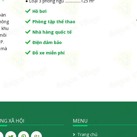
● Loại 3 phòng ngủ .................125 m²
Hồ bơi
oàn
không
Phòng tập thể thao
a khu
Nhà hàng quốc tế
 môi
P.
Điện đảm bảo
ụ mà
Đỗ xe miễn phí
NG XÃ HỘI
MENU
Trang chủ