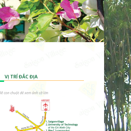
VỊ TRÍ ĐẮC ĐỊA
Rê con chuột đẻ xem ảnh cỡ lớn